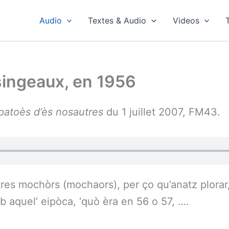
Audio
Textes & Audio
Videos
singeaux, en 1956
patoès d’ès nosautres
du 1 juillet 2007, FM43.
es mochòrs (mochaors), per ço qu’anatz plorar,
 aquel’ eipòca, ‘quò èra en 56 o 57, ….