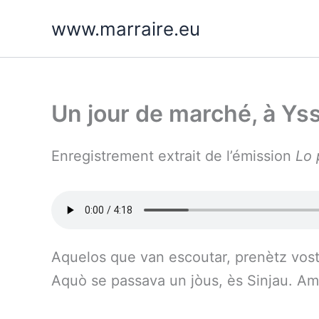
Aller
www.marraire.eu
au
contenu
Un jour de marché, à Ys
Enregistrement extrait de l’émission
Lo 
Aquelos que van escoutar, prenètz vostr
Aquò se passava un jòus, ès Sinjau. Amb