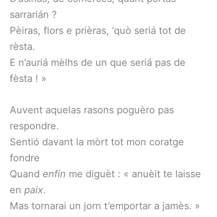
sarrarián ?
Pèiras, flors e prièras, ‘quò seriá tot de
rèsta.
E n’auriá mèlhs de un que seriá pas de
fèsta ! »
Auvent aquelas rasons poguèro pas
respondre.
Sentió davant la mòrt tot mon coratge
fondre
Quand
enfin
me diguèt : « anuèit te laisse
en
paix
.
Mas tornarai un jorn t’emportar a jamès. »