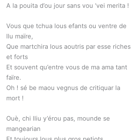
A la pouita d’ou jour sans vou ‘vei merita !
Vous que tchua lous efants ou ventre de
llu maïre,
Que martchira lous aoutris par esse riches
et forts
Et souvent qu’entre vous de ma ama tant
faïre.
Oh ! sé be maou vegnus de critiquar la
mort !
Ouè, chi lliu y’érou pas, mounde se
mangearian
Et toujours lous plus gros petiots