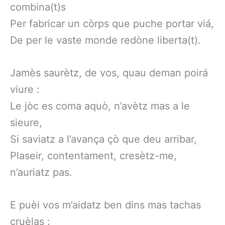
combina(t)s
Per fabricar un còrps que puche portar viá,
De per le vaste monde redòne liberta(t).
Jamès saurètz, de vos, quau deman poirá
viure :
Le jòc es coma aquò, n’avètz mas a le
sieure,
Si saviatz a l’avança çò que deu arribar,
Plaseir, contentament, cresètz-me,
n’auriatz pas.
E puèi vos m’aidatz ben dins mas tachas
cruèlas :