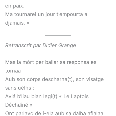
en paix.
Ma tournarei un jour t’empourta a
djamais. »
Retranscrit par Didier Grange
Mas la mòrt per bailar sa responsa es
tornaa
Aub son còrps descharna(t), son visatge
sans uèlhs :
Aviá b’liau bian legi(t) « Le Laptois
Déchaîné »
Ont parlavo de i-ela aub sa dalha afialaa.