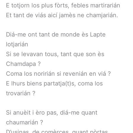
E totjorn los plus fòrts, febles martirarián
Et tant de viás aicí jamès ne chamjarián.
Diá-me ont tant de monde ès Lapte
lotjarián
Si se levavan tous, tant que son ès
Chamdapa ?
Coma los noririán si revenián en viá ?
E lhurs biens partatja(t)s, coma los
trovarián ?
Si anuèit i èro pas, diá-me quant
chaumarián ?
D’usinas, de comèrces, quant pòrtas