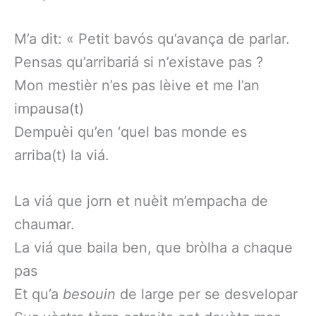
M’a dit: « Petit bavós qu’avança de parlar.
Pensas qu’arribariá si n’existave pas ?
Mon mestièr n’es pas lèive et me l’an
impausa(t)
Dempuèi qu’en ‘quel bas monde es
arriba(t) la viá.
La viá que jorn et nuèit m’empacha de
chaumar.
La viá que baila ben, que bròlha a chaque
pas
Et qu’a
besouin
de large per se desvelopar