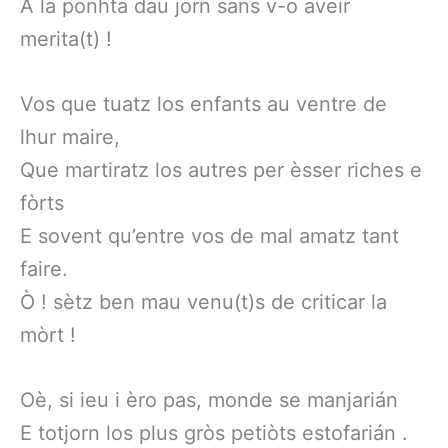
A la ponhta dau jorn sans v-o aveir
merita(t) !
Vos que tuatz los enfants au ventre de
lhur maire,
Que martiratz los autres per èsser riches e
fòrts
E sovent qu’entre vos de mal amatz tant
faire.
Ò ! sètz ben mau venu(t)s de criticar la
mòrt !
Oè, si ieu i èro pas, monde se manjarián
E totjorn los plus gròs petiòts estofarián .