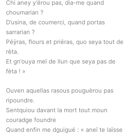
Chi aney y’érou pas, dia-me quand
choumarian ?
D’usina, de coumerci, quand portas
sarrarian ?
Péÿras, flours et priéras, quo seya tout de
rèta.
Et gn’ouya meï de llun que seya pas de
fèta ! »
Ouven aquellas rasous pouguèrou pas
ripoundre.
Sentquiou davant la mort tout moun
couradge foundre
Quand enfin me dguigué : « aneï te laïsse