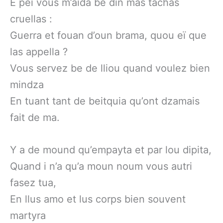
E pei vous m’aida be din mas tachas
cruellas :
Guerra et fouan d’oun brama, quou eï que
las appella ?
Vous servez be de lliou quand voulez bien
mindza
En tuant tant de beitquia qu’ont dzamais
fait de ma.
Y a de mound qu’empayta et par lou dipita,
Quand i n’a qu’a moun noum vous autri
fasez tua,
En llus amo et lus corps bien souvent
martyra