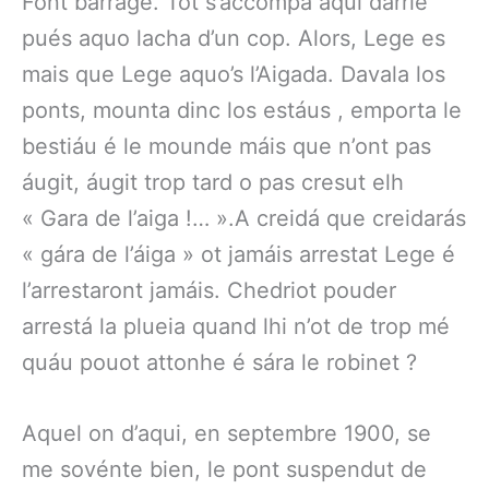
Font barrage. Tot s’accompa aqui darrié
pués aquo lacha d’un cop. Alors, Lege es
mais que Lege aquo’s l’Aigada. Davala los
ponts, mounta dinc los estáus , emporta le
bestiáu é le mounde máis que n’ont pas
áugit, áugit trop tard o pas cresut elh
« Gara de l’aiga !… ».A creidá que creidarás
« gára de l’áiga » ot jamáis arrestat Lege é
l’arrestaront jamáis. Chedriot pouder
arrestá la plueia quand lhi n’ot de trop mé
quáu pouot attonhe é sára le robinet ?
Aquel on d’aqui, en septembre 1900, se
me sovénte bien, le pont suspendut de