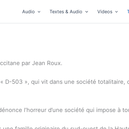
Audio
Textes & Audio
Videos
ccitane par Jean Roux.
 « D-503 », qui vit dans une société totalitaire, 
.
 dénonce l’horreur d’une société qui impose à 
e famille originaire du sud-ouest de la Haute L