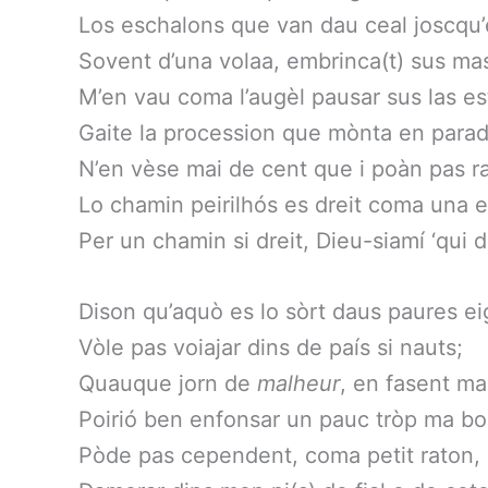
Los eschalons que van dau ceal joscqu’
Sovent d’una volaa, embrinca(t) sus mas
M’en vau coma l’augèl pausar sus las es
Gaite la procession que mònta en paradí
N’en vèse mai de cent que i poàn pas ra
Lo chamin peirilhós es dreit coma una 
Per un chamin si dreit, Dieu-siamí ‘qui d
Dison qu’aquò es lo sòrt daus paures e
Vòle pas voiajar dins de país si nauts;
Quauque jorn de
malheur
, en fasent m
Poirió ben enfonsar un pauc tròp ma bo
Pòde pas cependent, coma petit raton,