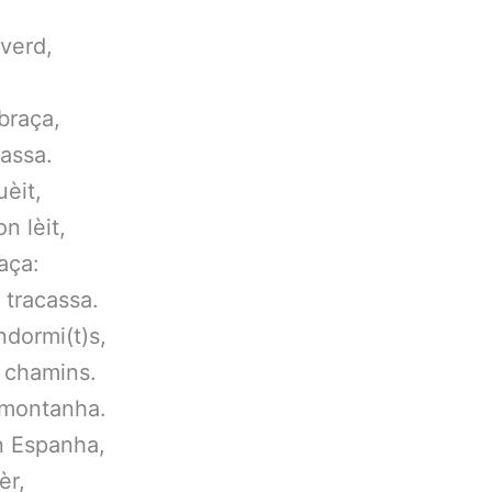
 verd,
braça,
rassa.
uèit,
n lèit,
raça:
 tracassa.
ndormi(t)s,
 chamins.
 montanha.
n Espanha,
èr,