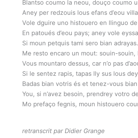
Blantso coumo la neou, douço coumo u
Aney per redzouis lous efans d’eou vill
Vole dguire uno histouero en llinguo d
En patoués d’eou pays; aney vole eyssa
Si moun petquis tami sero bian adrayas
Me resto encaro un mout: souin-souin, l
Vous mountaro dessus, car n’o pas d’aou
Si le sentez rapis, tapas lly sus lous dey
Badas bian votris és et tenez-vous bian
You, si n’avez besoin, prendrey votro d
Mo prefaço fegnis, moun histouero c
retranscrit par Didier Grange