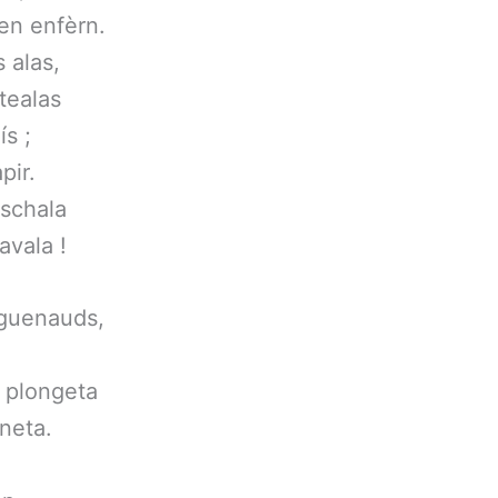
en enfèrn.
 alas,
tealas
s ;
pir.
eschala
avala !
iguenauds,
a plongeta
neta.